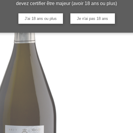
devez certifier être majeur (avoir 18 ans ou plus)
J'ai 18 ans ou plus
Je n'ai pas 18 ans