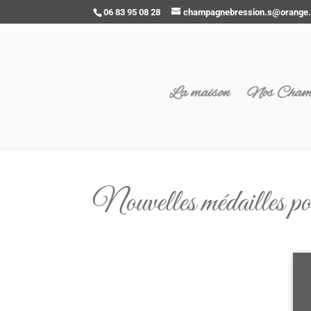
06 83 95 08 28
champagnebression.s@orange.
La maison
Nos Cham
Nouvelles médailles pou