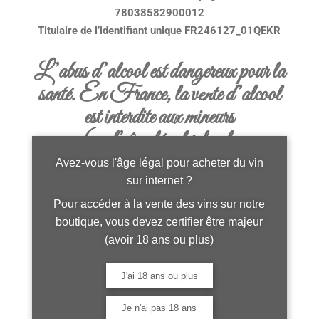
78038582900012
Titulaire de l’identifiant unique FR246127_01QEKR
L’abus d’alcool est dangereux pour la
santé. En France, la vente d’alcool
est interdite aux mineurs
(ou l’ âge légal selon la
réglementation de votre pays)
Avez-vous l'âge légal pour acheter du vin
sur internet ?
Pour accéder à la vente des vins sur notre
boutique, vous devez certifier être majeur
Cookies et statistiques
(avoir 18 ans ou plus)
Lors de votre première arrivée sur notre site, vous
J'ai 18 ans ou plus
êtes informés par un bandeau en bas de page de
l’utilisation de cookies obligatoires au
Je n'ai pas 18 ans